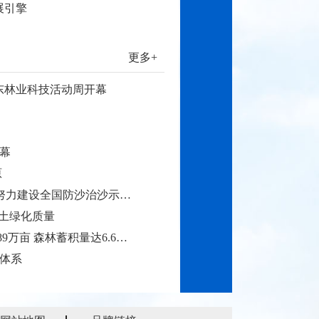
展引擎
更多+
广东林业科技活动周开幕
开幕
原
“三北”工程 | 内蒙古新华林场努力建设全国防沙治沙示范样板
国土绿化质量
2024年湖南完成封山育林321.89万亩 森林蓄积量达6.6亿立方米
体系