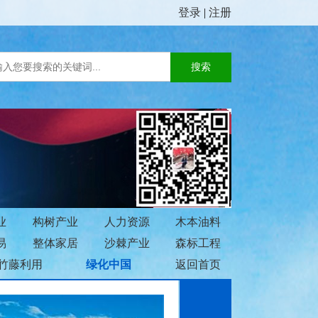
登录
|
注册
业
构树产业
人力资源
木本油料
易
整体家居
沙棘产业
森标工程
竹藤利用
绿化中国
返回首页