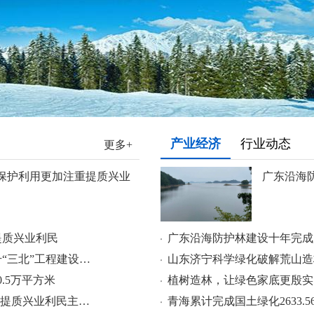
产业经济
行业动态
更多+
保护利用更加注重提质兴业
广东沿海
提质兴业利民
广东沿海防护林建设十年完成
甘肃省出台16项硬举措全面提升“三北”工程建设质量
山东济宁科学绿化破解荒山造
.5万平方米
植树造林，让绿色家底更殷实
“两山”理念 绿色答卷 | 牢牢把握提质兴业利民主攻方向
青海累计完成国土绿化2633.5