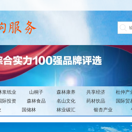
构服务
林浆纸业
山桐子
森林康养
共享经济
杜仲产
国际投资
森林食品
名山文化
药材饮品
国际贸
业
国储林
林业碳汇
银杏产业