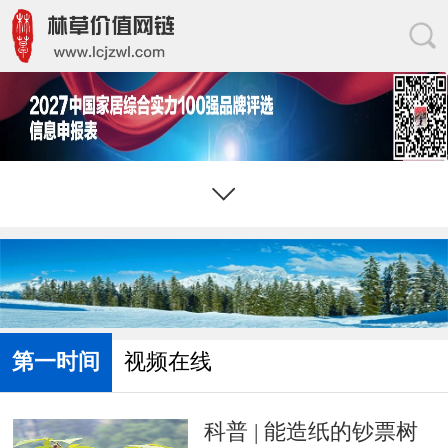
茶与咖啡
油茶产业
森林旅游
林浆纸业
山桐子
森林康养
共享经济
杜仲产业
构树产业
人力资源
第一时间
视频在线
木本油料
苗木产业
科普 | 能造纸的钞票树
旅居露营
电子商务