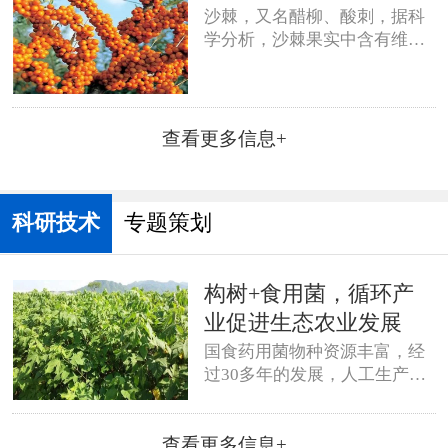
沙棘，又名醋柳、酸刺，据科
学分析，沙棘果实中含有维生
素、黄酮类及多酚类、不饱和
脂肪酸、植物甾醇类及植物固
醇、微量元素等400多种生物活
性成分，被称为“生物活性物质
查看更多信息+
宝库”。
科研技术
专题策划
构树+食用菌，循环产
业促进生态农业发展
国食药用菌物种资源丰富，经
过30多年的发展，人工生产的
食用菌已经实现传统生产和现
代化种植方式并存。食用菌产
查看更多信息+
量占世界总产量的70%以上，