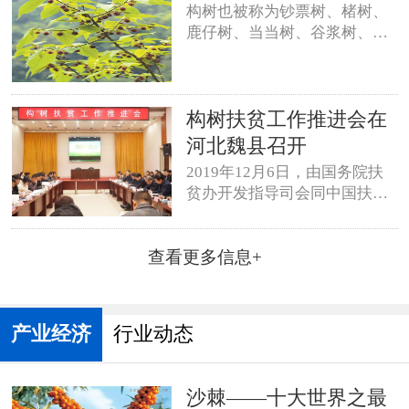
构树也被称为钞票树、楮树、
国际投资
森林食品
鹿仔树、当当树、谷浆树、砂
纸树等。奇特的是，它如果生
名山文化
药材饮品
在北方，冬天落叶；如果生在
南方，四季常绿。
国际贸易
整体家居
构树扶贫工作推进会在
河北魏县召开
沙棘产业
森标工程
2019年12月6日，由国务院扶
香榧产业
生态护修
贫办开发指导司会同中国扶贫
发展中心组织召开的构树扶贫
林产工业
国储林
工作推进会在河北省邯郸市魏
查看更多信息+
县召开。
林业碳汇
银杏产业
竹藤利用
绿化中国
产业经济
行业动态
家居网链
网站地图
直通电话
发送邮件
沙棘——十大世界之最