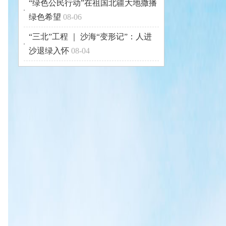
“绿色公民行动”在祖国北疆大地撒播
绿色希望
08-06
“三北”工程 ｜ 沙海“变形记”：人进
沙退绿入怀
08-04