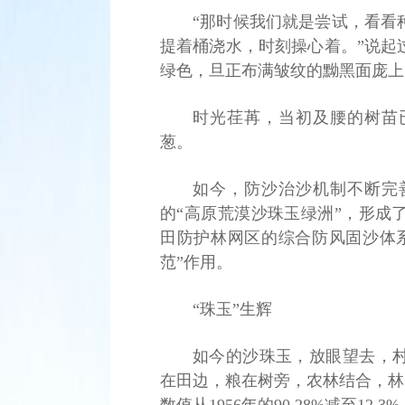
“那时候我们就是尝试，看看
提着桶浇水，时刻操心着。”说起
绿色，旦正布满皱纹的黝黑面庞上
时光荏苒，当初及腰的树苗
葱。
如今，防沙治沙机制不断完
的“高原荒漠沙珠玉绿洲”，形成
田防护林网区的综合防风固沙体
范”作用。
“珠玉”生辉
如今的沙珠玉，放眼望去，
在田边，粮在树旁，农林结合，林