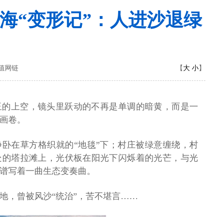
 沙海“变形记”：人进沙退绿
大
小
价值网链
【
】
玉的上空，镜头里跃动的不再是单调的暗黄，而是一
画卷。
卧在草方格织就的“地毯”下；村庄被绿意缠绕，村
处的塔拉滩上，光伏板在阳光下闪烁着的光芒，与光
谱写着一曲生态变奏曲。
地，曾被风沙“统治”，苦不堪言……