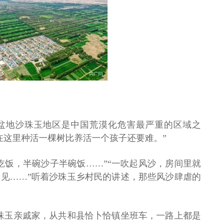
盆地沙珠玉地区是中国荒漠化危害最严重的区域之
在这里种活一棵树比养活一个孩子还要难。”
吃饭，半碗沙子半碗饭……”“一吹起风沙，房间里就
见……”听着沙珠玉乡村民的讲述，那些风沙肆虐的
珠玉亲戚家，从共和县恰卜恰镇坐班车，一路上都是