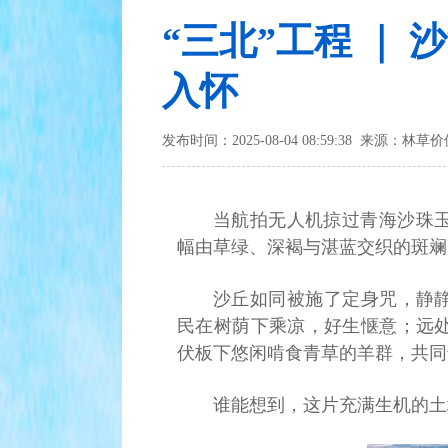
“三北”工程 ｜
入怀
发布时间：2025-08-04 08:59:38 来源：林草
当航拍无人机掠过青海沙珠
幅由草绿、深褐与湛蓝交织的斑斓
沙丘如同被施了定身咒，静静
民在树荫下乘凉，好生惬意；远
伏板下悠闲啃食青草的羊群，共同
谁能想到，这片充满生机的土