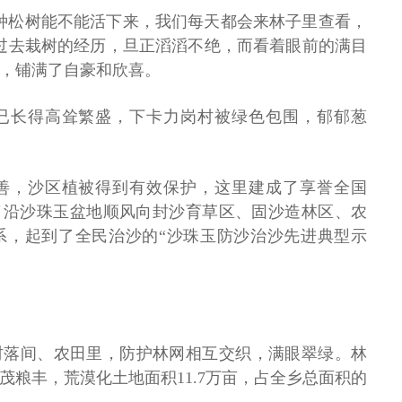
种松树能不能活下来，我们每天都会来林子里查看，
过去栽树的经历，旦正滔滔不绝，而看着眼前的满目
，铺满了自豪和欣喜。
已长得高耸繁盛，下卡力岗村被绿色包围，郁郁葱
善，沙区植被得到有效保护，这里建成了享誉全国
了沿沙珠玉盆地顺风向封沙育草区、固沙造林区、农
系，起到了全民治沙的“沙珠玉防沙治沙先进典型示
村落间、农田里，防护林网相互交织，满眼翠绿。林
茂粮丰，荒漠化土地面积11.7万亩，占全乡总面积的