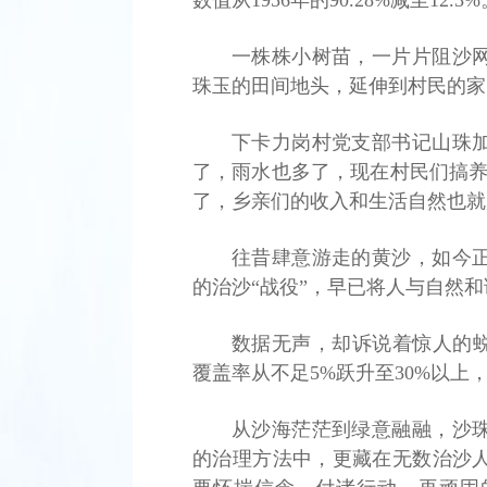
数值从1956年的90.28%减至12.3%
一株株小树苗，一片片阻沙
珠玉的田间地头，延伸到村民的家
下卡力岗村党支部书记山珠
了，雨水也多了，现在村民们搞养
了，乡亲们的收入和生活自然也就
往昔肆意游走的黄沙，如今
的治沙“战役”，早已将人与自然
数据无声，却诉说着惊人的蜕
覆盖率从不足5%跃升至30%以上
从沙海茫茫到绿意融融，沙
的治理方法中，更藏在无数治沙