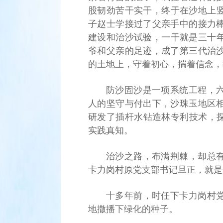
股韧劲苦干实干，终于在沙地上竖
子赵士学接过了父亲手中的接力
建设和治沙试验，一干就是三十年
爷和父亲的足迹，成了第三代治
的土地上，守着初心，揣着信念，
防沙固沙是一项系统工程，
人的坚守与付出下，沙珠玉地区
研发了插杆水钻造林专利技术，探
实践真知。
治沙之路，布满荆棘，却总
卡力岗村原党支部书记旦正，就是
十多年前，时任下卡力岗村
地撒播下绿化的种子。