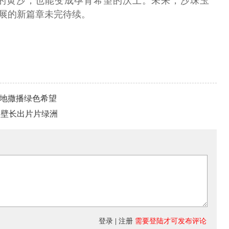
的黄沙，也能变成孕育希望的沃土。未来，沙珠玉
发展的新篇章未完待续。
大地撒播绿色希望
戈壁长出片片绿洲
登录
|
注册
需要登陆才可发布评论