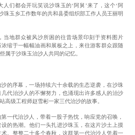
人们都会开玩笑说沙珠玉的‘阿舅’来了，这个‘阿
在沙珠玉乡工作数年的共和县委组织部工作人员王丽明
，当地群众被风沙所困的往昔场景印刻于资料图片
历浓缩于一幅幅油画和展板之上，来往游客群众跟随
些属于沙珠玉治沙人共同的记忆。
了治沙的序幕，一场持续六十余载的生态逆袭，在沙珠
着几代治沙人的不懈努力，也涌现出许多感人的治沙
站高级工程师赵雪彬一家三代治沙的故事。
表的第一代治沙人，带着一股子热忱，响应党的召唤，
建设的热潮。他们一头扎进沙珠玉，在这片沙土上摸
技术。整整二十多个春秋，这群第一代治沙人凭着一