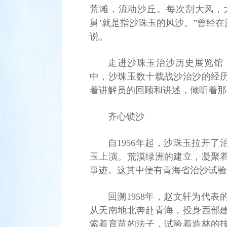
荒滩，流动沙丘。每次刮大风，大
舅’就是指沙珠玉的风沙。”曾经
说。
走进沙珠玉治沙历史展览馆
中，沙珠玉数十载战沙治沙的经
着讲解员的回顾和讲述，倾听着那
齐心锁沙
自1956年起，沙珠玉拉开
玉上演。荒漠绿洲的建立，凝聚
事迹。这其中便有青海省治沙试验
回溯1958年，赵文轩为代
从天南地北奔赴青海，投身西部
索着育苗的法子，试验着造林的