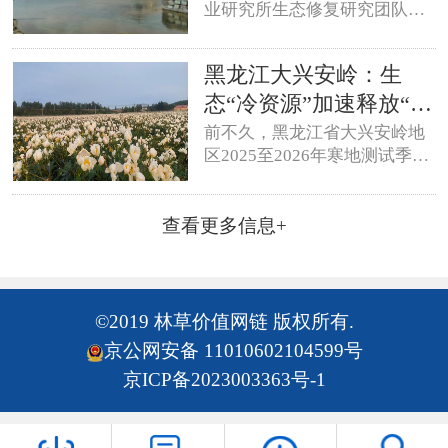
业研究所生态修复研究团队在
国际权威期刊《先进复合材料
与杂化材料》在线发表最新研
黑龙江大兴安岭：生
究论文，该团队在重金属污染
土壤植物修复配套技术领域取
态“冷资源”加速释放“新
得重要进展。
动能”
前不久，黑龙江省大兴安岭地
区2025至2026年寒地测试季告
一段落。大兴安岭地区是我国
最北、纬度最高的地区，冰封
查看更多信息+
期200余天，发展寒地测试产业
有得天独厚的优势。
©2019 林草价值网链 版权所有.
京公网安备 11010602104599号
京ICP备2023003363号-1