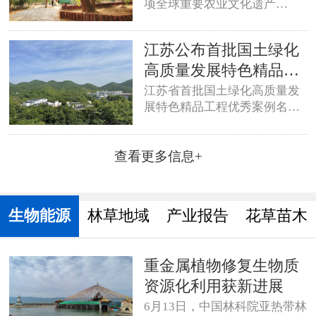
项全球重要农业文化遗产
（GIAHS），数量位居世界第
一，其中以森林为基础的农林
江苏公布首批国土绿化
复合系统有14项。
高质量发展特色精品工
程优秀案例
江苏省首批国土绿化高质量发
展特色精品工程优秀案例名单
近日公布，共有10个优秀案例
入选，
查看更多信息+
生物能源
林草地域
产业报告
花草苗木
重金属植物修复生物质
资源化利用获新进展
6月13日，中国林科院亚热带林