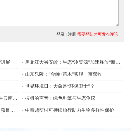
登录
|
注册
需要登陆才可发布评论
新进展
黑龙江大兴安岭：生态“冷资源”加速释放“新动能”
山东乐陵：“金蝉+苗木”实现一亩双收
世界环境日：大象是“环保卫士”？
植株最高达3米！保山龙陵发现万株野生云南大百合
桉树的声音：绿色引擎与生态争议
国家林草种质资源设施保存库（雄安）项目开工
中泰越研讨可持续旅行助力生物多样性保护