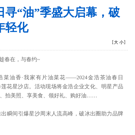
春日寻“油”季盛大启幕，破
年轻化
大
小
【
】
趁春在，与春约~
，金浩菜油香·我家有片油菜花——2024金浩茶油春日
蜂莲花星沙店。活动现场将金浩企业文化、明星产品
、拍美照、享美食、领好礼、购好油……
推出瞬间引爆星沙周末人流高峰，破冰出圈助力品牌