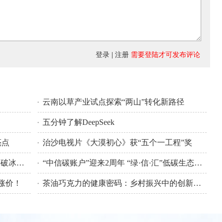
登录
|
注册
需要登陆才可发布评论
云南以草产业试点探索“两山”转化新路径
五分钟了解DeepSeek
亮点
治沙电视片《大漠初心》获“五个一工程”奖
2024金浩茶油春日寻“油”季盛大启幕，破冰出圈助力品牌年轻化
“中信碳账户”迎来2周年 “绿·信·汇”低碳生态平台新扩容
涨价！
茶油巧克力的健康密码：乡村振兴中的创新路径