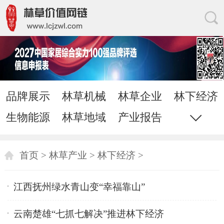
品牌展示
林草机械
林草企业
林下经济
生物能源
林草地域
产业报告
花草苗木
家居网链
网站地图
直通电话
发送邮件
首页
>
林草产业
>
林下经济
>
江西抚州绿水青山变“幸福靠山”
云南楚雄“七抓七解决”推进林下经济