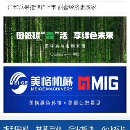
江华瓜果抢“鲜”上市 甜蜜经济惠农家
报刊融媒
林草产业
行业板块
企业板块