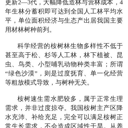
更新2—3代，大幅降低造林与营林成本，4
年生林分蓄积即可达到全国人工林平均水
平，单位面积经济与生态产出居我国主要
用材林树种前列。
科学经营的桉树林生物多样性不低于
甚至高于松、杉等人工林，林下植被、昆
虫、鸟类、小型哺乳动物种类丰富；所谓
“绿色沙漠”，则是过度抚育、单一化经营
等粗放模式导致，与树种无关。
桉树速生需水肥较多，属于正常生理
需求，并非过度掠夺。我国桉树主产区降
水充沛、补给充足，完全可以满足桉树正
常生长需求，不会造成区域性干旱。从养