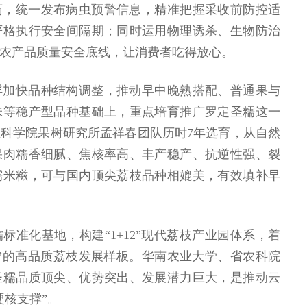
药，统一发布病虫预警信息，精准把握采收前防控适
严格执行安全间隔期；同时运用物理诱杀、生物防治
农产品质量安全底线，让消费者吃得放心。
浮加快品种结构调整，推动早中晚熟搭配、普通果与
味等稳产型品种基础上，重点培育推广罗定圣糯这一
科学院果树研究所孟祥春团队历时7年选育，从自然
果肉糯香细腻、焦核率高、丰产稳产、抗逆性强、裂
糯米糍，可与国内顶尖荔枝品种相媲美，有效填补早
标准化基地，构建“1+12”现代荔枝产业园体系，着
”的高品质荔枝发展样板。华南农业大学、省农科院
圣糯品质顶尖、优势突出、发展潜力巨大，是推动云
硬核支撑”。