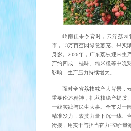
岭南佳果孕育时，云浮荔园
市，13万亩荔园绿意葱茏、果实
身影。2026年，广东荔枝迎来生产
产约四成；桂味、糯米糍等中晚
影响，生产压力持续增大。
面对全省荔枝减产大背景，云
重要论述精神，把荔枝稳产提质、
一线实践与民生大事。全市以一
精准发力，农技力量下沉一线、
衔接，用实干与担当奋力书写“量