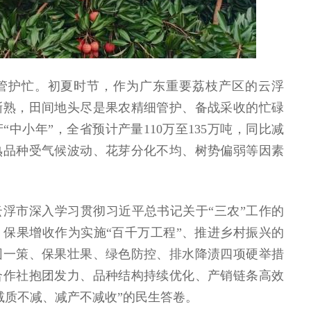
管护忙。初夏时节，作为广东重要荔枝产区的云浮
渐熟，田间地头尽是果农精细管护、备战采收的忙碌
“中小年”，全省预计产量110万至135万吨，同比减
熟品种受气候波动、花芽分化不均、树势偏弱等因素
浮市深入学习贯彻习近平总书记关于“三农”工作的
保果增收作为实施“百千万工程”、推进乡村振兴的
园一策、保果壮果、绿色防控、排水降渍四项硬举措
合作社抱团发力、品种结构持续优化、产销链条高效
减质不减、减产不减收”的民生答卷。