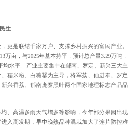
民生
业，更是联结千家万户、支撑乡村振兴的富民产业。
13万亩，与2025年基本持平，预计总产量3.29万吨，
全省平均水平。产业主要集中在郁南、罗定、新兴三大主
叶、糯米糍、白糖罂为主导，将军荔、仙进奉、罗定
。新兴香荔、郁南庞寨黑叶两个国家地理标志产品品
不均、高温多雨天气增多等影响，今年部分果园出现
害进入高发期，早中晚熟品种混栽加大了连片防控难