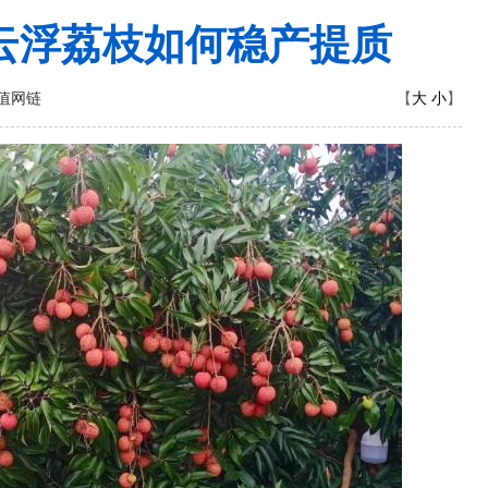
云浮荔枝如何稳产提质
大
小
值网链
【
】