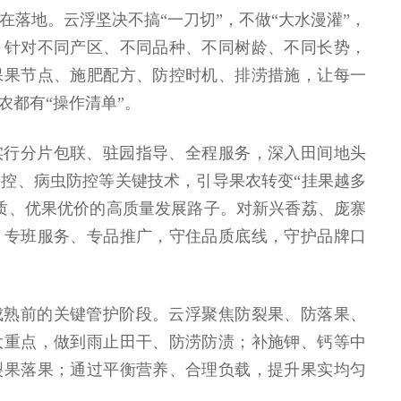
在落地。云浮坚决不搞“一刀切”，不做“大水漫灌”，
。针对不同产区、不同品种、不同树龄、不同长势，
保果节点、施肥配方、防控时机、排涝措施，让每一
农都有“操作清单”。
实行分片包联、驻园指导、全程服务，深入田间地头
控、病虫防控等关键技术，引导果农转变“挂果越多
质、优果优价的高质量发展路子。对新兴香荔、庞寨
、专班服务、专品推广，守住品质底线，守护品牌口
成熟前的关键管护阶段。云浮聚焦防裂果、防落果、
大重点，做到雨止田干、防涝防渍；补施钾、钙等中
裂果落果；通过平衡营养、合理负载，提升果实均匀