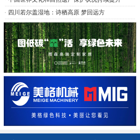
四川若尔盖湿地：诗栖高原 梦回远方