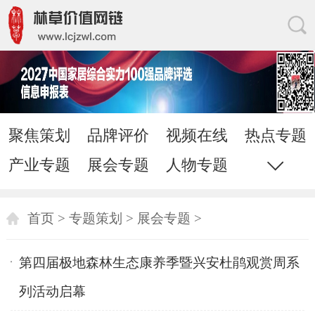
聚焦策划
品牌评价
视频在线
热点专题
产业专题
展会专题
人物专题
综合专题
家居网链
网站地图
直通电话
发送邮件
首页
>
专题策划
>
展会专题
>
第四届极地森林生态康养季暨兴安杜鹃观赏周系
列活动启幕