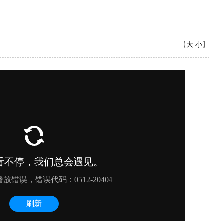
大
小
【
】