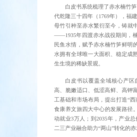
白皮书系统梳理了赤水楠竹笋
代乾隆三十四年（1769年），福
母竹引种至赤水繁衍至今，铸就中
——1935年四渡赤水战役期间
民鱼水情，赋予赤水楠竹笋鲜明
水拥有全球唯一大面积、稳定成
生生境的稀缺景观。
白皮书以覆盖全域核心产区
高、脆嫩适口、低涩高鲜、高钾
工基础和市场布局，提出打造“西
食康养文旅四大中心的发展路径。
动就业3万人；到2035年，产业
二三产业融合助力“两山”转化的