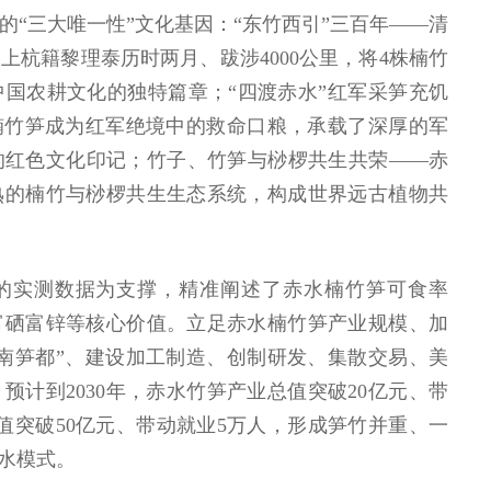
的“三大唯一性”文化基因：“东竹西引”三百年——清
建上杭籍黎理泰历时两月、跋涉4000公里，将4株楠竹
国农耕文化的独特篇章；“四渡赤水”红军采笋充饥
，楠竹笋成为红军绝境中的救命口粮，承载了深厚的军
的红色文化印记；竹子、竹笋与桫椤共生共荣——赤
熟的楠竹与桫椤共生生态系统，构成世界远古植物共
的实测数据为支撑，精准阐述了赤水楠竹笋可食率
富硒富锌等核心价值。立足赤水楠竹笋产业规模、加
南笋都”、建设加工制造、创制研发、集散交易、美
预计到2030年，赤水竹笋产业总值突破20亿元、带
总值突破50亿元、带动就业5万人，形成笋竹并重、一
赤水模式。