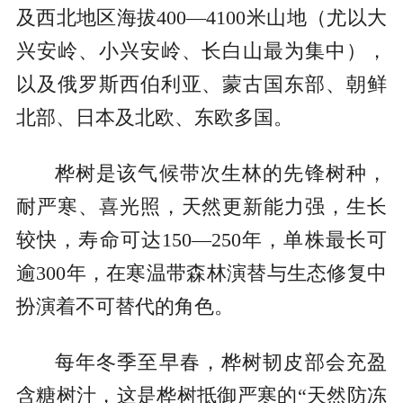
及西北地区海拔400—4100米山地（尤以大
兴安岭、小兴安岭、长白山最为集中），
以及俄罗斯西伯利亚、蒙古国东部、朝鲜
北部、日本及北欧、东欧多国。
桦树是该气候带次生林的先锋树种，
耐严寒、喜光照，天然更新能力强，生长
较快，寿命可达150—250年，单株最长可
逾300年，在寒温带森林演替与生态修复中
扮演着不可替代的角色。
每年冬季至早春，桦树韧皮部会充盈
含糖树汁，这是桦树抵御严寒的“天然防冻