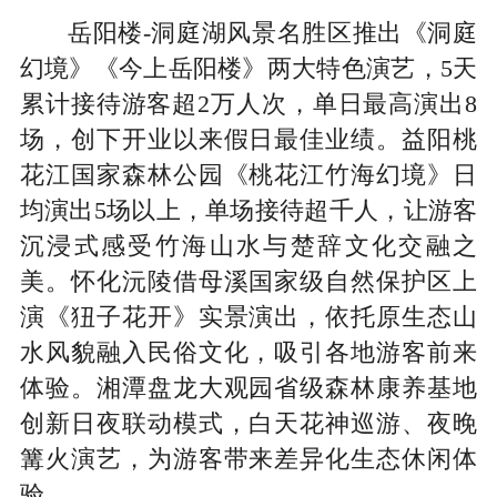
岳阳楼-洞庭湖风景名胜区推出《洞庭
幻境》《今上岳阳楼》两大特色演艺，5天
累计接待游客超2万人次，单日最高演出8
场，创下开业以来假日最佳业绩。益阳桃
花江国家森林公园《桃花江竹海幻境》日
均演出5场以上，单场接待超千人，让游客
沉浸式感受竹海山水与楚辞文化交融之
美。怀化沅陵借母溪国家级自然保护区上
演《狃子花开》实景演出，依托原生态山
水风貌融入民俗文化，吸引各地游客前来
体验。湘潭盘龙大观园省级森林康养基地
创新日夜联动模式，白天花神巡游、夜晚
篝火演艺，为游客带来差异化生态休闲体
验。