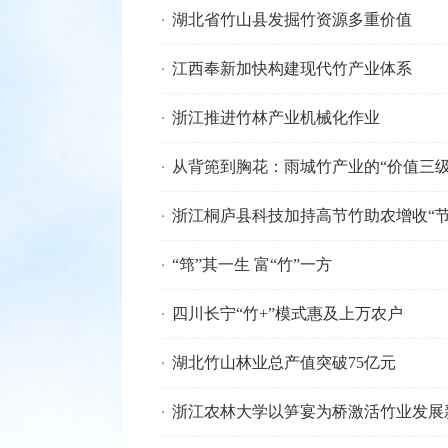
湖北省竹山县发掘竹资源多重价值
江西奉新加快构建现代竹产业体系
浙江推进竹林产业机械化作业
从背篼到胸花：雨城竹产业的“价值三级
浙江桐庐县科技加持高节竹助农增收“节
“筇”其一生 富“竹”一方
四川长宁“竹+”模式惠及上万农户
湖北竹山林业总产值突破75亿元
浙江农林大学以笋宴为桥激活竹业发展