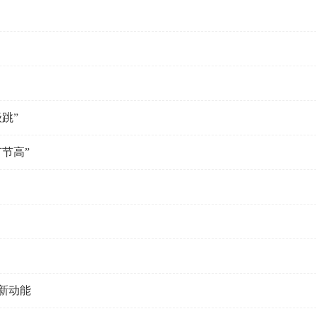
跳”
节高”
新动能