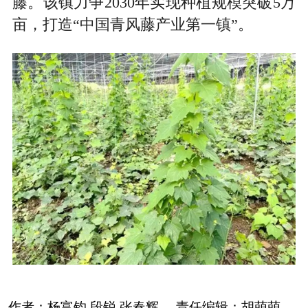
藤。该镇力争2030年实现种植规模突破5万
亩，打造“中国青风藤产业第一镇”。
作者：
杨富钧 段锐 张春辉
责任编辑：
胡萌萌