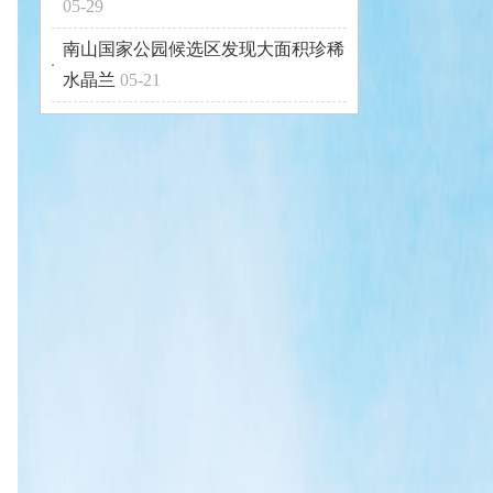
05-29
南山国家公园候选区发现大面积珍稀
水晶兰
05-21