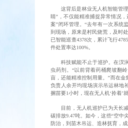
这背后是林业无人机智能管理
睛”，不仅能精准捕捉异常情况，
案”闭环管理。“去年有一次系统
到现场，原来是村民烧荒，及时处
已智能巡查4378次，累计飞行4785
件处置率达100%。
科技赋能不止于巡护。在汊
虫药剂。“以前背着药桶爬坡翻岭
亩，还能精准控制用量。”而在金
负责人余开均现场演示吊运林地补
捆苗要1小时，现在无人机‘拎着’就
目前，无人机巡护已为天长减少
碳排放9.47吨。如今，这些“空
防治，到苗木吊运、造林抚育，成为