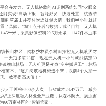
平台在发力。无人机搭载的AI识别系统如同“火眼金
还能实现“自动上报—智能派发—快速处置—核查结
监测到草庙山井亭村附近疑似火情，我们半小时就赶
置了风险。”陶江点开后台数据，截至目前，无人机
1.45千米，采集影像资料29.5万余条，1147件林业事
涧镇长山林区，网格护林员余树田操控无人机喷洒防
，一天顶多喷25亩，现在无人机一小时就能搞定50
集镇横山林场，无人机更是变身“空中搬运工”，林场
植苗木。“这片岗坡地机械进不来，以前4个人抬一
飞，效率提高10倍！”
人工巡检6500余人次，节省成本23.47万元，减少
中尖兵”正深度融入林业全产业链，从森林防火、病虫害
60万亩林区的“智能管家”。