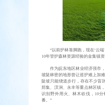
“以前护林靠脚跑，现在‘云
10年管护森林资源经验的金集镇
作为皖东地区林业经济强市，天
坡陡林密的地形曾让巡护难上加难
陡坡只能绕道步行，存在不少盲区
郑集、汊涧、永丰等重点林区镇，
识别野外用火、林木砍伐，10
番。”