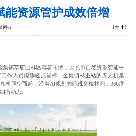
赋能资源管护成效倍增
大
小
值网链
【
】
市金集镇草庙山林区薄雾未散，天长市自然资源智能中
着工作人员倪聪轻点鼠标，金集镇林业站的无人机巢
相机腾空而起，沿着AI规划的航线穿梭林间，360度
的细微动态。