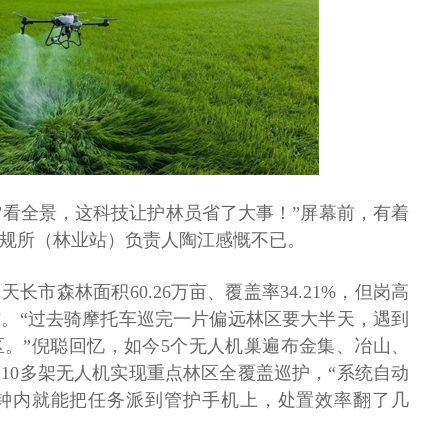
端’看全景，这科技让护林员省了大事！”屏幕前，有着
资规所（林业站）负责人陶江感慨不已。
长市森林面积60.26万亩、覆盖率34.21%，但岗高
。“过去骑摩托车巡完一片偏远林区要大半天，遇到
。”倪聪回忆，如今5个无人机巢遍布金集、冶山、
10多架无人机实现重点林区全覆盖巡护，“系统自动
分钟内就能把任务派到管护手机上，处置效率翻了几