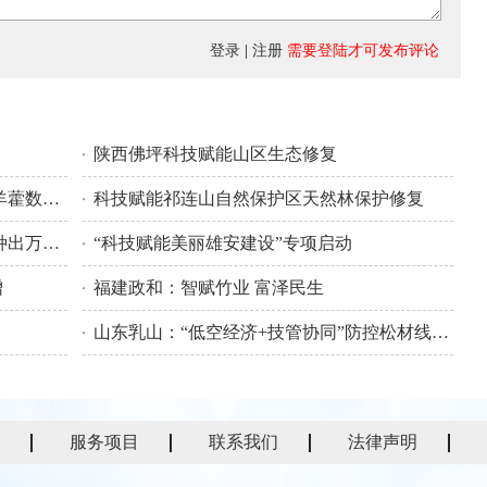
登录
|
注册
需要登陆才可发布评论
陕西佛坪科技赋能山区生态修复
科技助力种群恢复 湖南怀化会同县淫羊藿数量五年增长35%
科技赋能祁连山自然保护区天然林保护修复
用科技征服黄沙 三代人接力在沙漠边种出万亩绿洲
“科技赋能美丽雄安建设”专项启动
增
福建政和：智赋竹业 富泽民生
山东乳山：“低空经济+技管协同”防控松材线虫病
服务项目
联系我们
法律声明