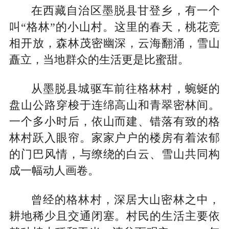
在西藏自治区墨脱县甘登乡，有一个
叫“格林”的小山村。这里的春天，桃花竞
相开放，森林茂密幽深，云海翻涌，雪山
矗立，当地群众的生活更是比蜜甜。
从墨脱县城驱车前往格林村，蜿蜒的
盘山公路穿梭于连绵高山和青翠密林间。
一个多小时后，依山而建、错落有致的格
林村跃入眼帘。家家户户的楼房有着浓郁
的门巴风情，与缭绕的白云、雪山共同构
成一幅动人画卷。
曾经的格林村，深居大山密林之中，
耕地稀少且交通闭塞。村民的生活主要依