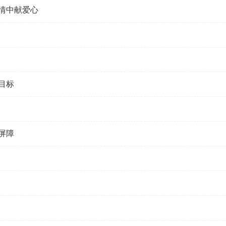
情中献爱心
目标
屏障