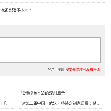
林地还是毁坏林木？
座
登录
|
注册
需要登陆才可发布评论
读懂绿色奇迹的深刻启示
义非凡
评第二届中国（武汉）整装定制家居展：借区域之利聚产业之力绘就家居发展新图景