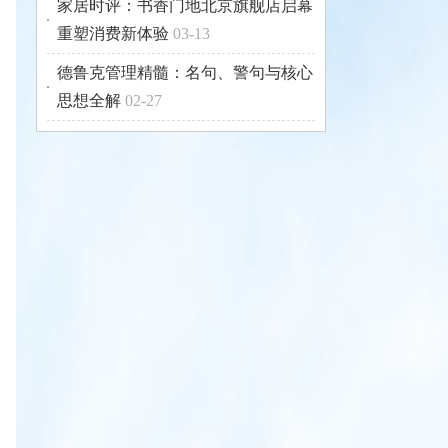
家居时评：书香门地北京旗舰店启幕
重塑消费新体验
03-13
德鲁克管理精髓：名句、警句与核心
思想全解
02-27