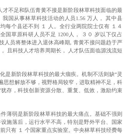
高端人才不足和队伍青黄不接是新阶段林草科技面临的最
 我国从事林草科技活动的人员1.56 万人， 其中县
， 平均每个县还不到 １ 人。全行业两院院士仅有 １４
。全国草原科研人员不足 1200人， ３０ 岁以下仅占
统科技人员将整体进入退休高峰期, 青黄不接问题趋于严
， 且科技人才培养周期长， 人才队伍面临源浅流短
僵化是新阶段林草科技的最大痼疾。机制不活则缺“灵
普遍思想解放不够，视野格局较窄，进取精神不足，科
”犹存，科技创新资源分散、重复、低效，激励约束
条件薄弱是新阶段林草科技的最大痛点。基础不强则
件设施落后，运行水平不高，特别是野外平台、国家
前只有 １ 个国家重点实验室。中央林草科技经费每