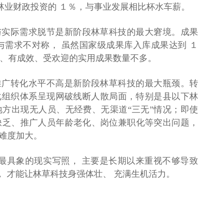
央林业财政投资的 １％，与事业发展相比杯水车薪。
与实际需求脱节是新阶段林草科技的最大窘境。成果
给与需求不对称， 虽然国家级成果库入库成果达到 １
、有成效、受欢迎的实用成果数量不多。
推广转化水平不高是新阶段林草科技的最大瓶颈。转
化组织体系呈现网破线断人散局面，特别是县以下林
方出现无人员、无经费、无渠道“三无”情况；即使
缺乏、推广人员年龄老化、岗位兼职化等突出问题，
、难度加大。
科技最具象的现实写照， 主要是长期以来重视不够导致
， 才能让林草科技身强体壮、 充满生机活力。