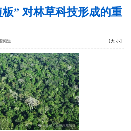
短板” 对林草科技形成的重
大
小
资源频道
【
】