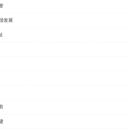
誉
谐发展
祉
用
睫