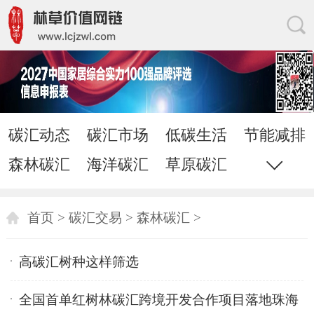
碳汇动态
碳汇市场
低碳生活
节能减排
森林碳汇
海洋碳汇
草原碳汇
耕地碳汇
家居网链
网站地图
直通电话
发送邮件
首页
>
碳汇交易
>
森林碳汇
>
高碳汇树种这样筛选
全国首单红树林碳汇跨境开发合作项目落地珠海