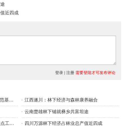
坦途
产值近四成
登录
|
注册
需要登陆才可发布评论
湖南林下经济产值破670亿元 国家级示范基地数量全国第一
江西遂川：林下经济与森林康养融合
云南楚雄林下铺就彝乡共富坦途
云南林草“十五五”发展思路及2026年重点工作任务明确
四川万源林下经济占林业总产值近四成