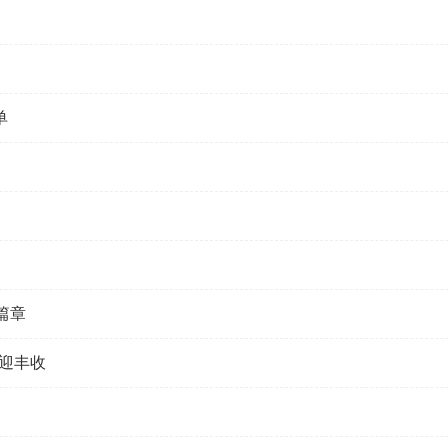
单
篇章
林迎丰收