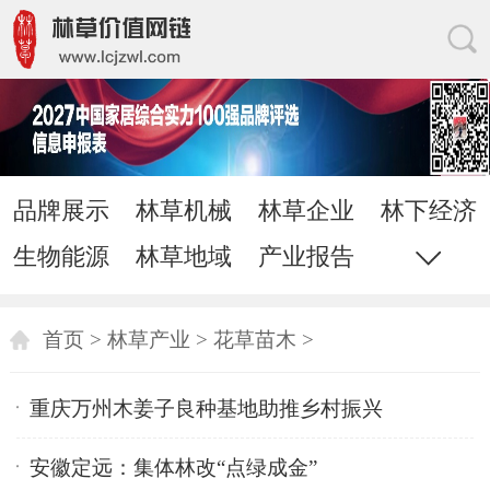
品牌展示
林草机械
林草企业
林下经济
生物能源
林草地域
产业报告
花草苗木
家居网链
网站地图
直通电话
发送邮件
首页
>
林草产业
>
花草苗木
>
重庆万州木姜子良种基地助推乡村振兴
安徽定远：集体林改“点绿成金”