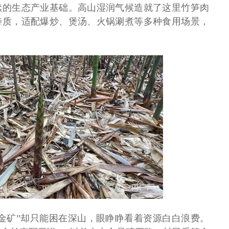
续的生态产业基础。高山湿润气候造就了这里竹笋肉
特质，适配爆炒、煲汤、火锅涮煮等多种食用场景，
金矿”却只能困在深山，眼睁睁看着资源白白浪费。