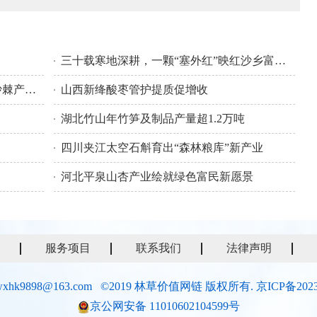
三十载寒地深耕，一颗“塞外红”映红沙乡富民路
内蒙古森工集团绰尔森工全链条推进沙棘产业发展
山西新绛酸枣管护提质促增收
湖北竹山年竹笋及制品产量超1.2万吨
四川夹江太空石斛育出“森林粮库”新产业
河北平泉山杏产业绘就绿色富民新愿景
服务项目
联系我们
法律声明
xhk9898@163.com ©2019 林草价值网链 版权所有.
京ICP备2023
京公网安备 11010602104599号