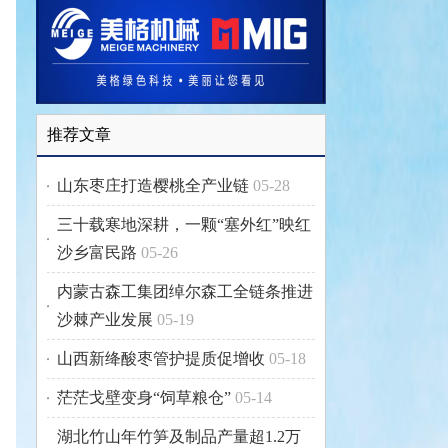
推荐文章
山东枣庄打造樱桃全产业链
05-28
三十载寒地深耕，一颗“塞外红”映红
沙乡富民路
05-26
内蒙古森工集团绰尔森工全链条推进
沙棘产业发展
05-19
山西新绛酸枣管护提质促增收
05-18
茫茫戈壁变身“饲草粮仓”
05-14
湖北竹山年竹笋及制品产量超1.2万