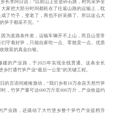
乡长李阿日说：“以前山上全是碎石路，村民采笋全
，大家把大部分时间都耗在了往返山路的运输上，耽
长成了竹子，变老了，再也不好采摘了。所以这么大
的笋子都采不完。”
，因为道路条件差，运输车辆开不上山，而且山里常
亲们守着好笋，只能自家吃一点、零散卖一点。优质
收致富的真金白银。
始修建的产业路，于2025年实现全线贯通。这条全长
大竹堡乡打通竹笋产业“最后一公里”的关键工程。
阿日的言语间难掩激动，“我们乡有10万余亩天然竹笋
时，竹笋产量可达600万斤至800万斤，产业收益约
的产业路，还撬动了大竹堡乡整个笋竹产业提档升