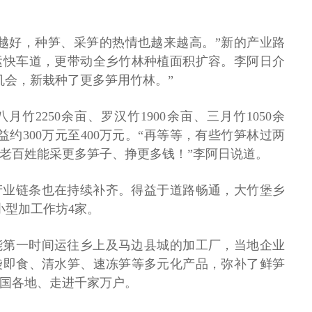
越好，种笋、采笋的热情也越来越高。”新的产业路
运快车道，更带动全乡竹林种植面积扩容。李阿日介
机会，新栽种了更多笋用竹林。”
竹2250余亩、罗汉竹1900余亩、三月竹1050余
益约300万元至400万元。“再等等，有些竹笋林过两
老百姓能采更多笋子、挣更多钱！”李阿日说道。
产业链条也在持续补齐。得益于道路畅通，大竹堡乡
小型加工作坊4家。
能第一时间运往乡上及马边县城的加工厂，当地企业
袋即食、清水笋、速冻笋等多元化产品，弥补了鲜笋
国各地、走进千家万户。