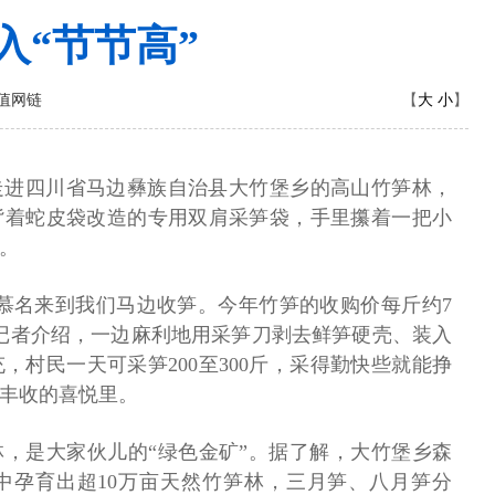
入“节节高”
大
小
值网链
【
】
走进四川省马边彝族自治县大竹堡乡的高山竹笋林，
背着蛇皮袋改造的专用双肩采笋袋，手里攥着一把小
。
慕名来到我们马边收笋。今年竹笋的收购价每斤约7
记者介绍，一边麻利地用采笋刀剥去鲜笋硬壳、装入
，村民一天可采笋200至300斤，采得勤快些就能挣
在丰收的喜悦里。
，是大家伙儿的“绿色金矿”。据了解，大竹堡乡森
林地中孕育出超10万亩天然竹笋林，三月笋、八月笋分