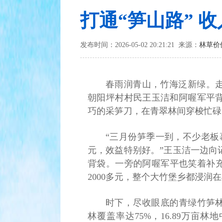
打通“笋山路” 收
发布时间：2026-05-02 20:21:21 来源：
林草价
春雨润青山，竹海泛新绿。
朝阳坪村村民王玉洁和阿喔军平
巧的采笋刀，在青翠林间穿梭忙碌
“三月份笋季一到，不少老板
元，效益特别好。”王玉洁一边向
背袋。一旁的阿喔军平也笑着补充
2000多元，整个大竹堡乡都浸润
时下，尽收眼底的青绿竹笋林
林覆盖率达75%，16.89万亩