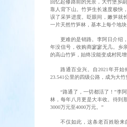
回忆起修路前的光景，大竹堡乡副
靠人背下山。竹笋生长速度极快
误了采笋进度。眨眼间，嫩笋就
一片天然竹笋林，基本上每个地块
更难的是销路。李阿日介绍
年没信号，收购商寥寥无几。乡
的高山竹笋，始终没能变成村民增
路通百业兴。自2021年开
23.541公里的四级公路，成为
“路通了，一切都活了！”李
林，每年八月更是大丰收。待到那
3000万元至4000万元。”
不仅如此，这条老百姓盼来