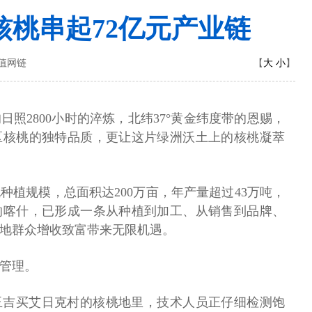
核桃串起72亿元产业链
大
小
价值网链
【
】
照2800小时的淬炼，北纬37°黄金纬度带的恩赐，
区核桃的独特品质，更让这片绿洲沃土上的核桃凝萃
种植规模，总面积达200万亩，年产量超过43万吨，
的喀什，已形成一条从种植到加工、从销售到品牌、
地群众增收致富带来无限机遇。
管理。
玉吉买艾日克村的核桃地里，技术人员正仔细检测饱