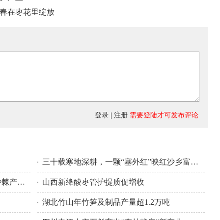
青春在枣花里绽放
登录
|
注册
需要登陆才可发布评论
三十载寒地深耕，一颗“塞外红”映红沙乡富民路
内蒙古森工集团绰尔森工全链条推进沙棘产业发展
山西新绛酸枣管护提质促增收
湖北竹山年竹笋及制品产量超1.2万吨