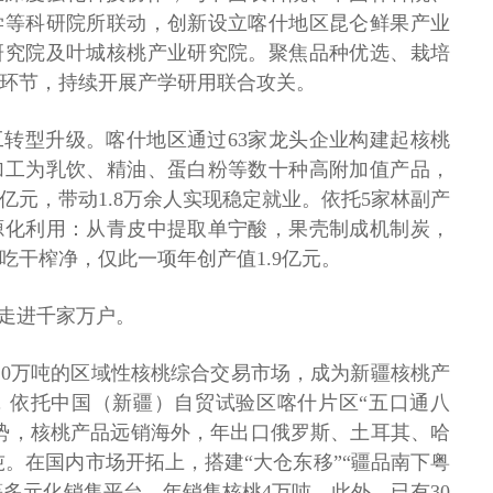
学等科研院所联动，创新设立喀什地区昆仑鲜果产业
研究院及叶城核桃产业研究院。聚焦品种优选、栽培
环节，持续开展产学研用联合攻关。
转型升级。喀什地区通过63家龙头企业构建起核桃
加工为乳饮、精油、蛋白粉等数十种高附加值产品，
5亿元，带动1.8万余人实现稳定就业。依托5家林副产
源化利用：从青皮中提取单宁酸，果壳制成机制炭，
吃干榨净，仅此一项年创产值1.9亿元。
，走进千家万户。
10万吨的区域性核桃综合交易市场，成为新疆核桃产
，依托中国（新疆）自贸试验区喀什片区“五口通八
势，核桃产品远销海外，年出口俄罗斯、土耳其、哈
吨。在国内市场开拓上，搭建“大仓东移”“疆品南下粤
”等多元化销售平台，年销售核桃4万吨。此外，已有30