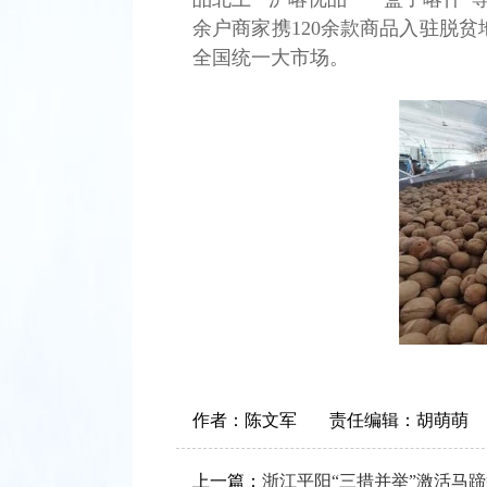
余户商家携120余款商品入驻脱
全国统一大市场。
作者：
陈文军
责任编辑：
胡萌萌
上一篇：
浙江平阳“三措并举”激活马