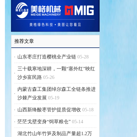
推荐文章
山东枣庄打造樱桃全产业链
05-28
三十载寒地深耕，一颗“塞外红”映红
沙乡富民路
05-26
内蒙古森工集团绰尔森工全链条推进
沙棘产业发展
05-19
山西新绛酸枣管护提质促增收
05-18
茫茫戈壁变身“饲草粮仓”
05-14
湖北竹山年竹笋及制品产量超1.2万