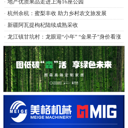
地产优质果品走进上海16座公园
杭州余杭：蜜梨丰收 助力乡村农文旅发展
新疆阿瓦提枸杞陆续成熟采收
龙江镇甘坑村：龙眼迎“小年” “金果子”身价看涨