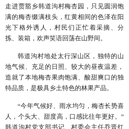
走进贾豁乡韩道沟村梅杏园，只见圆润饱
满的梅杏缀满枝头，红黄相间的色泽在阳
光下格外诱人，村民们正忙着采摘、分
拣、装箱，欢声笑语回荡在山野间。
韩道沟村地处太行深山区，独特的山
地气候、充足的日照、较大的昼夜温差，
造就了本地梅杏果肉饱满、酸甜爽口的独
特品质，是极具乡土特色的林果产品。
“今年气候好、雨水均匀，梅杏长势喜
人，个头大、甜度高，口感比往年更好。”
韩道沟村党支部书记、村委会主任乔晋红